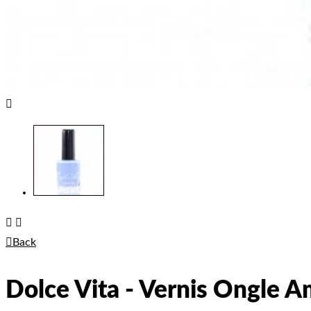




Back
Dolce Vita - Vernis Ongle 