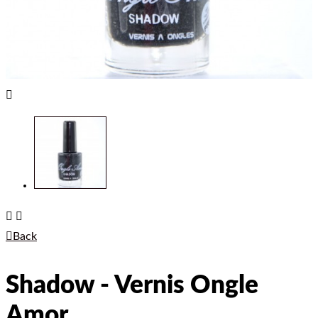




Back
Shadow - Vernis Ongle
Amor